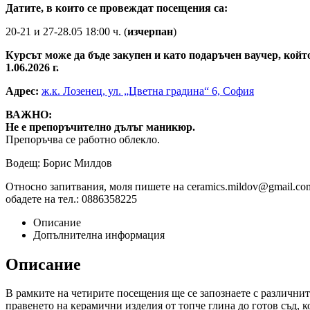
Датите, в които се провеждат посещения са:
20-21 и 27-28.05 18:00 ч. (
изчерпан
)
Курсът може да бъде закупен и като подаръчен ваучер, който
1.06.2026 г.
Адрес:
ж.к. Лозенец, ул. „Цветна градина“ 6, София
ВАЖНО:
Не е препоръчително дълъг маникюр.
Препоръчва се работно облекло.
Водещ: Борис Милдов
Относно запитвания, моля пишете на ceramics.mildov@gmail.co
обадете на тел.: 0886358225
Описание
Допълнителна информация
Описание
В рамките на четирите посещения ще се запознаете с различнит
правенето на керамични изделия от топче глина до готов съд, 