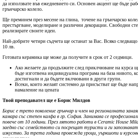
да използвате във ежедневието си. Основен акцент ще бъде раб
грънчарско колело.
Ще преминем през месене на глина, точене на грънчарско коле
престъргване, моделиране и различни декорации. Свободни сте
реализирате своите идеи.
Най-добрите четири съдчета ще останат за Вас. Всяко следващо
10 лв.
Готовата керамика ще може да получите в срок от 2 седмици.
Ако желаете да продължите след приклчюване на курса щ
бъде изготвена индивидуална програма на база нивото, ко
достигнали и да бъдете вклчювани в други групи.
Всеки, които желаят системно да присъстват ще бъде нап
намаление на цената
Твой преподавател ще е Борис Милдов
Борис е трето поколение грънчар и член на регионалната зана
камара със степен калфа в гр. София. Занимава се професионал
повече от 10 години. През лятото работи в Ceramic House Mil
заедно със семейството си посрещат туристи и ги запознава
изкуство. За трета година провежда уроци, уъркшопи и курсов