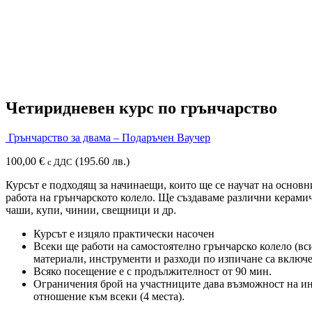
Четиридневен курс по грънчарство
Грънчарствo за двама – Подаръчен Ваучер
100,00
€
(195.60 лв.)
с ДДС
Курсът е подходящ за начинаещи, които ще се научат на основн
работа на грънчарското колело. Ще създаваме различни керами
чаши, купи, чинии, свещници и др.
Курсът е изцяло практически насочен
Всеки ще работи на самостоятелно грънчарско колело (вс
материали, инструменти и разходи по изпичане са включе
Всяко посещение е с продължителност от 90 мин.
Ограничения брой на участниците дава възможност на и
отношение към всеки (4 места).