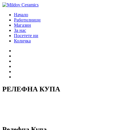
Начало
Работилници
Магазин
За нас
Посетете ни
Количка
Начало
Работилници
Магазин
За нас
Посетете ни
Количка
РЕЛЕФНА КУПА
Релефна Купа