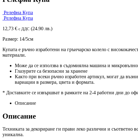
Релефна Купа
Релефна Купа
12,73
€
(24.90 лв.)
с ДДС
Размер: 14/5см
Купата е ръчно изработени на грънчарско колело с висококачес
материали.
Може да се използва в съдомиялна машина и микровълно
Глазурите са безопасни за хранене
Както при всеки ръчно изработен артикул, могат да възн
вариации в размера, цвета и формата.
* Доставките се извършват в рамките на 2-4 работни дни до оф
Описание
Описание
Техниката за декориране ги прави леко различни и съответно в
уникална.