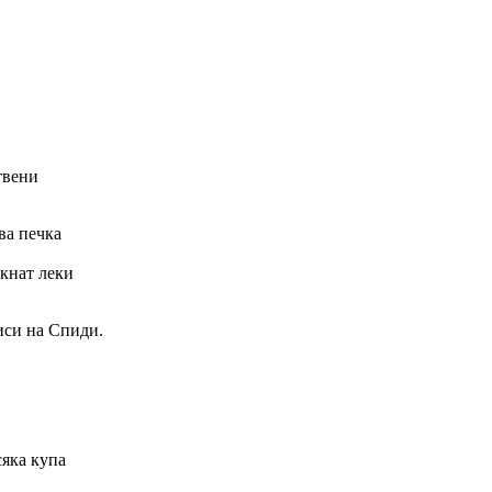
твени
ва печка
икнат леки
иси на Спиди.
сяка купа