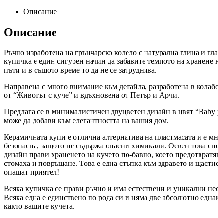
Описание
Описание
Ръчно изработена на грънчарско колело с натурална глина и гла
купичка е един сигурен начин да забавите темпото на хранене н
пъти и в същото време то да не се затруднява.
Направена с много внимание към детайла, разработена в колаб
от “Животът с куче” и вдъхновена от Петър и Арчи.
Предлага се в минималистичен двуцветен дизайн в цвят “Baby p
може да добави към елегантността на вашия дом.
Керамичната купи е отлична алтернатива на пластмасата и е мн
безопасна, защото не съдържа опасни химикали. Освен това сп
дизайн прави храненето на кучето по-бавно, което предотвратя
стомаха и повръщане. Това е една стъпка към здравето и щасти
опашат приятел!
Всяка купичка се прави ръчно и има естествени и уникални не
Всяка една е единствено по рода си и няма две абсолютно една
както вашите кучета.