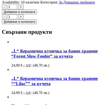
Availability:
10 налични
Категория:
За Домашни любимци
-
+
Добавяне в количката
-
+
Добавяне в количката
Свързани продукти
„L“ Керамична купичка за бавно хранене
“Forest Slow Feeder” за кучета
24,90
€
(48.70 лв.)
с ДДС
„L“ Керамична купичка за бавно хранене
““Lilac”” за кучета
24,90
€
(48.70 лв.)
с ДДС