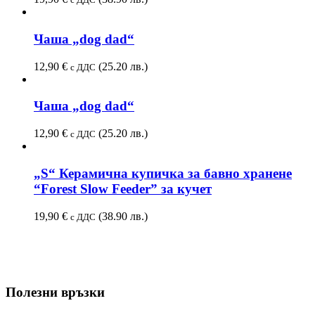
Чаша „dog dad“
12,90
€
(25.20 лв.)
с ДДС
Чаша „dog dad“
12,90
€
(25.20 лв.)
с ДДС
„S“ Керамична купичка за бавно хранене
“Forest Slow Feeder” за кучет
19,90
€
(38.90 лв.)
с ДДС
Полезни връзки