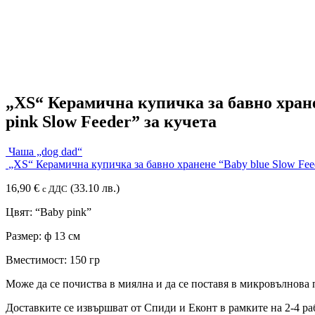
„XS“ Керамична купичка за бавно хран
pink Slow Feeder” за кучета
Чаша „dog dad“
„XS“ Керамична купичка за бавно хранене “Baby blue Slow Feed
16,90
€
(33.10 лв.)
с ДДС
Цвят: “Baby pink”
Размер: ф 13 см
Вместимост: 150 гр
Може да се почиства в миялна и да се поставя в микровълнова 
Доставките се извършват от Спиди и Еконт в рамките на 2-4 ра