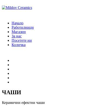
Начало
Работилници
Магазин
За нас
Посетете ни
Количка
Начало
Работилници
Магазин
За нас
Посетете ни
Количка
ЧАШИ
Керамични ефектни чаши