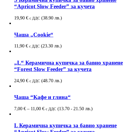
“Apricot Slow Feeder” за кучета
19,90
€
(38.90 лв.)
с ДДС
Чаша „Cookie“
11,90
€
(23.30 лв.)
с ДДС
„L“ Керамична купичка за бавно хранене
“Forest Slow Feeder” за кучета
24,90
€
(48.70 лв.)
с ДДС
Чаша “Кафе и глина“
7,00
€
–
11,00
€
(13.70 - 21.50 лв.)
с ДДС
L Керамична купичка за бавно хранене
“Apricot Slow Feeder” за кучета