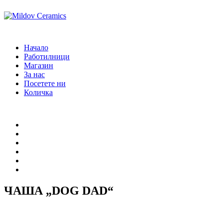
Начало
Работилници
Магазин
За нас
Посетете ни
Количка
Начало
Работилници
Магазин
За нас
Посетете ни
Количка
ЧАША „DOG DAD“