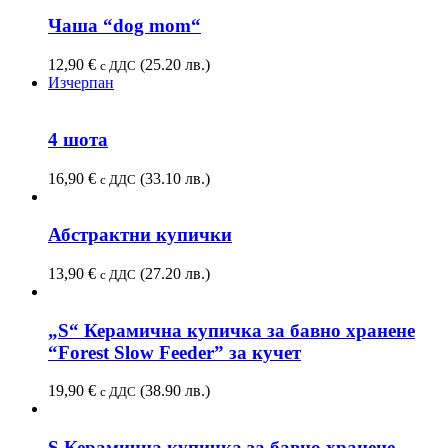
Чаша “dog mom“
12,90
€
(25.20 лв.)
с ДДС
Изчерпан
4 шота
16,90
€
(33.10 лв.)
с ДДС
Абстрактни купички
13,90
€
(27.20 лв.)
с ДДС
„S“ Керамична купичка за бавно хранене
“Forest Slow Feeder” за кучет
19,90
€
(38.90 лв.)
с ДДС
S Керамична купичка за бавно хранене