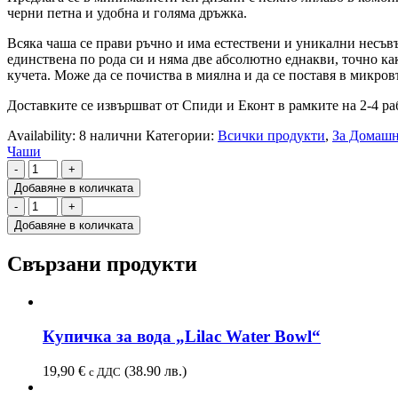
черни петна и удобна и голяма дръжка.
Всяка чаша се прави ръчно и има естествени и уникални несъв
единствена по рода си и няма две абсолютно еднакви, точно ка
кучета. Може да се почиства в миялна и да се поставя в микров
Доставките се извършват от Спиди и Еконт в рамките на 2-4 р
Availability:
8 налични
Категории:
Всички продукти
,
За Домаш
Чаши
-
+
Добавяне в количката
-
+
Добавяне в количката
Свързани продукти
Купичка за вода „Lilac Water Bowl“
19,90
€
(38.90 лв.)
с ДДС