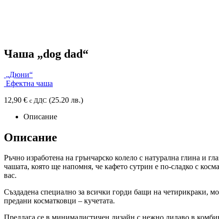
Чаша „dog dad“
„Дюни“
Ефектна чаша
12,90
€
(25.20 лв.)
с ДДС
Описание
Описание
Ръчно изработена на грънчарско колело с натурална глина и гла
чашата, която ще напомня, че кафето сутрин е по-сладко с косм
вас.
Създадена специално за всички горди бащи на четирикраки, м
предани косматковци – кучетата.
Предлага се в минималистичен дизайн с нежно лилаво в комбин