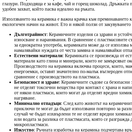
глазури. Подходяща е за кафе, чай и горещ шоколад. Дръжката 
удобен захват, който пасва идеално на ръката.
Използването на керамика е важна крачка към преминаването к
екологичен начин на живот. Ето и някой ползи от закувуването
Дълготрайност
: Керамичните изделия са здрави и устой
износване и наранявания. В сравнение с пластмасовите 
за еднократна употреба, керамиката може да се използва 
намалявайки нуждата от честа замяна и намалявайки отп
Естествени материали
: Керамиката се произвежда от ес
материали като глина и минерали, които не замърсяват ок
Производството на керамика включва процеси, които, ма
енергоемки, оставят значително по-малък въглероден отп
сравнение с производството на пластмаса.
Безопасност и здраве
: Керамичните съдове са безопасни 
не отделят токсични вещества при контакт с храна и напи
от някои пластмаси, които могат да отделят вредни хими
нагряване.
Минимално отпадъци
: След като животът на керамични
приключи те могат да бъдат използвани повторно за разл
случай че бъдат изхвърлени те не отделят вредни химика
или водата за разлика от пластмасата, която се разгражда
микропластмаси.
Изкуство
: Ръчната изработка на керамика подчертава вр