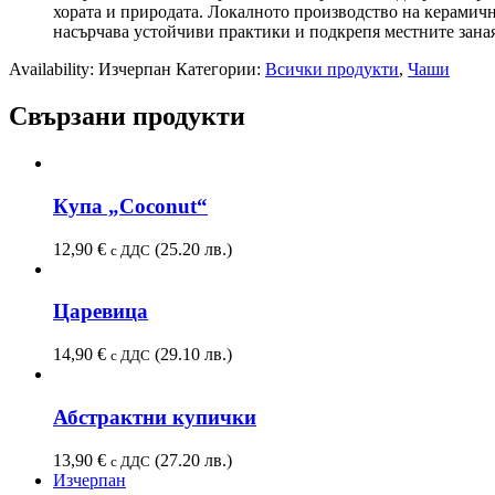
хората и природата. Локалното производство на керамич
насърчава устойчиви практики и подкрепя местните зана
Availability:
Изчерпан
Категории:
Всички продукти
,
Чаши
Свързани продукти
Купа „Coconut“
12,90
€
(25.20 лв.)
с ДДС
Царевица
14,90
€
(29.10 лв.)
с ДДС
Абстрактни купички
13,90
€
(27.20 лв.)
с ДДС
Изчерпан