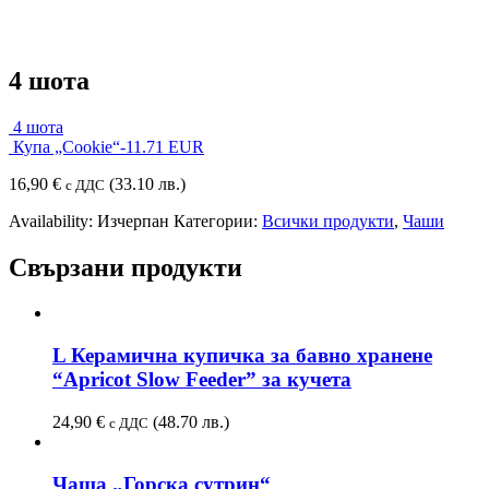
4 шота
4 шота
Купа „Cookie“-11.71 EUR
16,90
€
(33.10 лв.)
с ДДС
Availability:
Изчерпан
Категории:
Всички продукти
,
Чаши
Свързани продукти
L Керамична купичка за бавно хранене
“Apricot Slow Feeder” за кучета
24,90
€
(48.70 лв.)
с ДДС
Чаша „Горска сутрин“