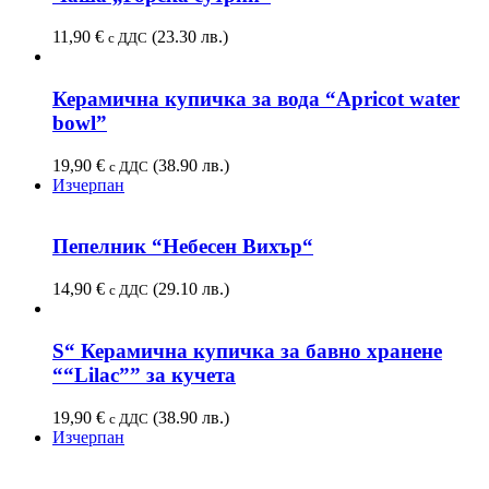
11,90
€
(23.30 лв.)
с ДДС
Керамична купичка за вода “Apricot water
bowl”
19,90
€
(38.90 лв.)
с ДДС
Изчерпан
Пепелник “Небесен Вихър“
14,90
€
(29.10 лв.)
с ДДС
S“ Керамична купичка за бавно хранене
““Lilac”” за кучета
19,90
€
(38.90 лв.)
с ДДС
Изчерпан